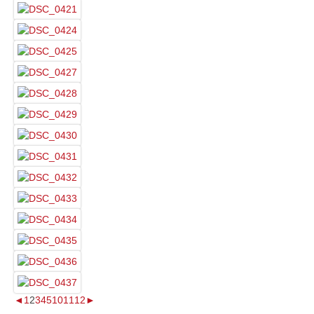
◄
1
2
3
4
5
10
11
12
►