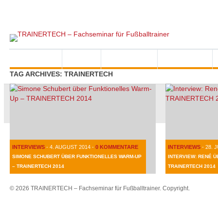
Referenten
Partner
Kontakt
Impressum
Startseite
News
Feedbacks
Interviews
TAG ARCHIVES: TRAINERTECH
INTERVIEWS
-
4. AUGUST 2014
-
0 KOMMENTARE
INTERVIEWS
-
28. 
SIMONE SCHUBERT ÜBER FUNKTIONELLES WARM-UP
INTERVIEW: RENÉ 
– TRAINERTECH 2014
TRAINERTECH 2014
© 2026 TRAINERTECH – Fachseminar für Fußballtrainer. Copyright.