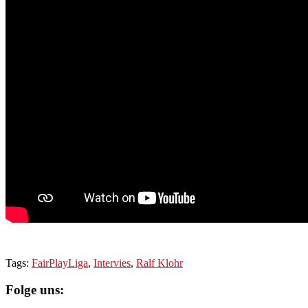
Tags:
FairPlayLiga
,
Intervies
,
Ralf Klohr
Folge uns: